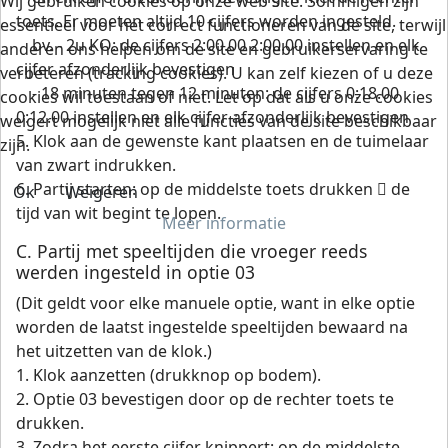
Wij gebruiken cookies op onze web site. Sommigen zijn
toets. Er moeten altijd 10 cijfers worden ingesteld.
essentieel voor het correct functioneren van de site, terwijl
bv. - 2u KO: de cijfers 2:00.00 2:00.00 instellen en elk
anderen ons helpen om de site en gebruikerservaring te
cijfer afzonderlijk bevestigen
verbeteren (tracking cookies). U kan zelf kiezen of u deze
- 18 minuten tegen 12 minuten: de cijfers 0:18.00
cookies wil toestaan of niet. Let op dat als u onze cookies
0:12.00 instellen en elk cijfer afzonderlijk bevestigen
weigert mogelijk niet alle functies van de site beschikbaar
5. Klok aan de gewenste kant plaatsen en de tuimelaar
zijn.
van zwart indrukken.
6. Partij starten: op de middelste toets drukken  de
Ok
Weigeren
tijd van wit begint te lopen.
Meer informatie
C. Partij met speeltijden die vroeger reeds
werden ingesteld in optie 03
(Dit geldt voor elke manuele optie, want in elke optie
worden de laatst ingestelde speeltijden bewaard na
het uitzetten van de klok.)
1. Klok aanzetten (drukknop op bodem).
2. Optie 03 bevestigen door op de rechter toets te
drukken.
3. Zodra het eerste cijfer knippert: op de middelste