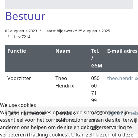
Bestuur
02 augustus 2023
Laatst bijgewerkt: 25 augustus 2025
Hits: 7214
Functie
Naam
Tel.
E-mail adre
/
GSM
Voorzitter
Theo
050
theo.hendrix
Hendrix
60
71
99
We use cookies
Wij gebruiken cookies op onze web site. Sommigen zijn
Penningmeester
Dominik
0496
dominik.mel
essentieel voor het correct functioneren van de site, terwijl
Melsens
400
anderen ons helpen om de site en gebruikerservaring te
259
verbeteren (tracking cookies). U kan zelf kiezen of u deze