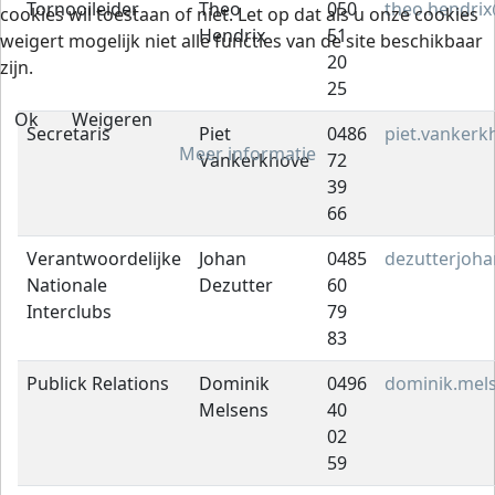
Tornooileider
Theo
050
theo.hendrix
cookies wil toestaan of niet. Let op dat als u onze cookies
Hendrix
51
weigert mogelijk niet alle functies van de site beschikbaar
20
zijn.
25
Ok
Weigeren
Secretaris
Piet
0486
piet.vanker
Meer informatie
Vankerkhove
72
39
66
Verantwoordelijke
Johan
0485
dezutterjoh
Nationale
Dezutter
60
Interclubs
79
83
Publick Relations
Dominik
0496
dominik.mel
Melsens
40
02
59