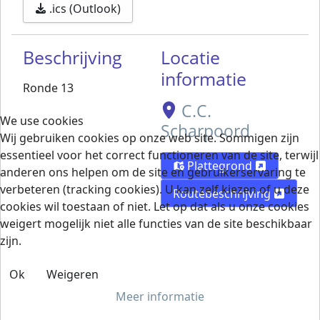
.ics (Outlook)
Beschrijving
Locatie
informatie
Ronde 13
C.C.
We use cookies
Scharpoord
Wij gebruiken cookies op onze web site. Sommigen zijn
essentieel voor het correct functioneren van de site, terwijl
Plattegrond
anderen ons helpen om de site en gebruikerservaring te
verbeteren (tracking cookies). U kan zelf kiezen of u deze
Routebeschrijving
cookies wil toestaan of niet. Let op dat als u onze cookies
weigert mogelijk niet alle functies van de site beschikbaar
zijn.
Ok
Weigeren
Meer informatie