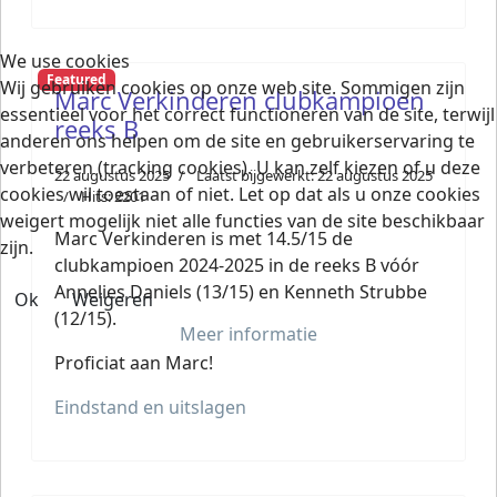
We use cookies
Featured
Wij gebruiken cookies op onze web site. Sommigen zijn
Marc Verkinderen clubkampioen
essentieel voor het correct functioneren van de site, terwijl
reeks B
anderen ons helpen om de site en gebruikerservaring te
verbeteren (tracking cookies). U kan zelf kiezen of u deze
22 augustus 2025
Laatst bijgewerkt: 22 augustus 2025
cookies wil toestaan of niet. Let op dat als u onze cookies
Hits: 2201
weigert mogelijk niet alle functies van de site beschikbaar
Marc Verkinderen is met 14.5/15 de
zijn.
clubkampioen 2024-2025 in de reeks B vóór
Annelies Daniels (13/15) en Kenneth Strubbe
Ok
Weigeren
(12/15).
Meer informatie
Proficiat aan Marc!
Eindstand en uitslagen