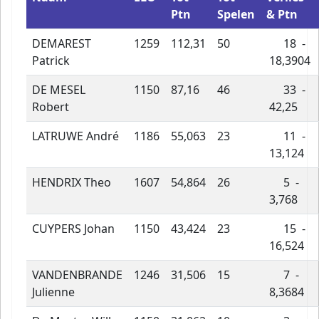
Ptn
Spelen
& Ptn
DEMAREST
1259
112,31
50
18 -
Patrick
18,3904
DE MESEL
1150
87,16
46
33 -
Robert
42,25
LATRUWE André
1186
55,063
23
11 -
13,124
HENDRIX Theo
1607
54,864
26
5 -
3,768
CUYPERS Johan
1150
43,424
23
15 -
16,524
VANDENBRANDE
1246
31,506
15
7 -
Julienne
8,3684