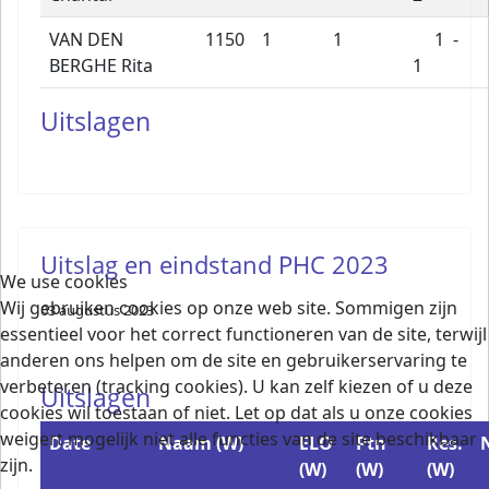
VAN DEN
1150
1
1
1 -
BERGHE Rita
1
Uitslagen
Uitslag en eindstand PHC 2023
We use cookies
Wij gebruiken cookies op onze web site. Sommigen zijn
03 augustus 2023
essentieel voor het correct functioneren van de site, terwijl
anderen ons helpen om de site en gebruikerservaring te
verbeteren (tracking cookies). U kan zelf kiezen of u deze
Uitslagen
cookies wil toestaan of niet. Let op dat als u onze cookies
weigert mogelijk niet alle functies van de site beschikbaar
Date
Naam (W)
ELO
Ptn
Res.
zijn.
(W)
(W)
(W)