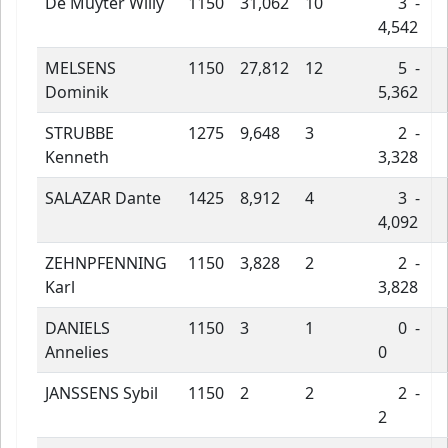
De Muyter Willy
1150
31,062
10
3 -
4,542
MELSENS
1150
27,812
12
5 -
Dominik
5,362
STRUBBE
1275
9,648
3
2 -
Kenneth
3,328
SALAZAR Dante
1425
8,912
4
3 -
4,092
ZEHNPFENNING
1150
3,828
2
2 -
Karl
3,828
DANIELS
1150
3
1
0 -
Annelies
0
JANSSENS Sybil
1150
2
2
2 -
2