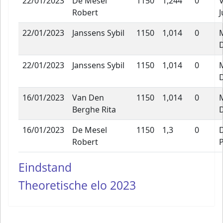
22/01/2023
De Mesel
1150
1,244
0
Robert
J
22/01/2023
Janssens Sybil
1150
1,014
0
22/01/2023
Janssens Sybil
1150
1,014
0
16/01/2023
Van Den
1150
1,014
0
Berghe Rita
16/01/2023
De Mesel
1150
1,3
0
Robert
P
Eindstand
Theoretische elo 2023