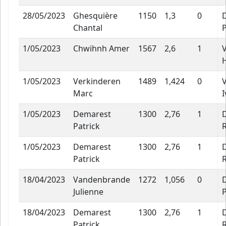
28/05/2023
Ghesquière
1150
1,3
0
Chantal
P
1/05/2023
Chwihnh Amer
1567
2,6
1
1/05/2023
Verkinderen
1489
1,424
0
Marc
I
1/05/2023
Demarest
1300
2,76
1
Patrick
1/05/2023
Demarest
1300
2,76
1
Patrick
18/04/2023
Vandenbrande
1272
1,056
0
Julienne
P
18/04/2023
Demarest
1300
2,76
1
Patrick