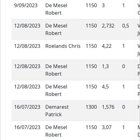
9/09/2023
De Mesel
1150
3
1
Robert
12/08/2023
De Mesel
1150
2,732
0,5
Robert
J
12/08/2023
Roelands Chris
1150
4,22
1
J
12/08/2023
De Mesel
1150
1,3
0
Robert
P
12/08/2023
De Mesel
1150
4,5
1
Robert
P
16/07/2023
Demarest
1300
1,576
0
Patrick
16/07/2023
De Mesel
1150
3,07
1
Robert