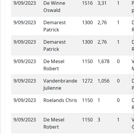
9/09/2023
De Winne
1516
3,31
1
P
Oswald
p
9/09/2023
Demarest
1300
2,76
1
Patrick
9/09/2023
Demarest
1300
2,76
1
Patrick
9/09/2023
De Mesel
1150
1,678
0
Robert
9/09/2023
Vandenbrande
1272
1,056
0
Julienne
P
9/09/2023
Roelands Chris
1150
1
0
9/09/2023
De Mesel
1150
3
1
Robert