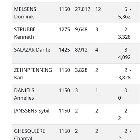
MELSENS
1150
27,812
12
5 -
Dominik
5,362
STRUBBE
1275
9,648
3
2 -
Kenneth
3,328
SALAZAR Dante
1425
8,912
4
3 -
4,092
ZEHNPFENNING
1150
3,828
2
2 -
Karl
3,828
DANIELS
1150
3
1
0 -
Annelies
0
JANSSENS Sybil
1150
2
2
2 -
2
GHESQUIÈRE
1150
2
2
2 -
Chantal
2