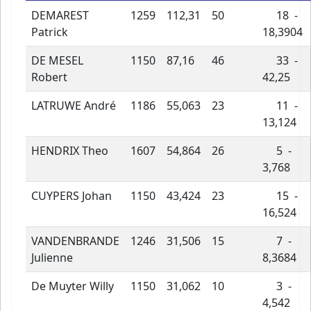
DEMAREST
1259
112,31
50
18 -
Patrick
18,3904
DE MESEL
1150
87,16
46
33 -
Robert
42,25
LATRUWE André
1186
55,063
23
11 -
13,124
HENDRIX Theo
1607
54,864
26
5 -
3,768
CUYPERS Johan
1150
43,424
23
15 -
16,524
VANDENBRANDE
1246
31,506
15
7 -
Julienne
8,3684
De Muyter Willy
1150
31,062
10
3 -
4,542