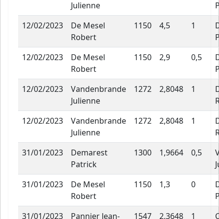
Julienne
P
12/02/2023
De Mesel
1150
4,5
1
Robert
P
12/02/2023
De Mesel
1150
2,9
0,5
Robert
P
12/02/2023
Vandenbrande
1272
2,8048
1
Julienne
12/02/2023
Vandenbrande
1272
2,8048
1
Julienne
31/01/2023
Demarest
1300
1,9664
0,5
Patrick
J
31/01/2023
De Mesel
1150
1,3
0
Robert
P
31/01/2023
Pannier Jean-
1547
2,3648
1