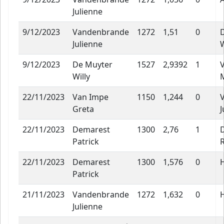
Julienne
9/12/2023
Vandenbrande
1272
1,51
0
Julienne
W
9/12/2023
De Muyter
1527
2,9392
1
Willy
22/11/2023
Van Impe
1150
1,244
0
Greta
J
22/11/2023
Demarest
1300
2,76
1
Patrick
22/11/2023
Demarest
1300
1,576
0
Patrick
21/11/2023
Vandenbrande
1272
1,632
0
Julienne