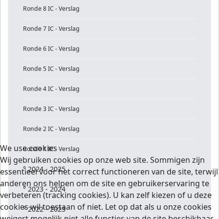
Ronde 8 IC - Verslag
Ronde 7 IC - Verslag
Ronde 6 IC - Verslag
Ronde 5 IC - Verslag
Ronde 4 IC - Verslag
Ronde 3 IC - Verslag
Ronde 2 IC - Verslag
We use cookies
Ronde 1 IC - Verslag
Wij gebruiken cookies op onze web site. Sommigen zijn
° 2024 - 2025
essentieel voor het correct functioneren van de site, terwijl
anderen ons helpen om de site en gebruikerservaring te
° 2023 - 2024
verbeteren (tracking cookies). U kan zelf kiezen of u deze
cookies wil toestaan of niet. Let op dat als u onze cookies
° 2022 - 2023
weigert mogelijk niet alle functies van de site beschikbaar